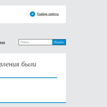
График работы
ека
Искать
вления были