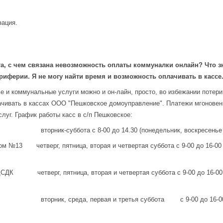
зация.
та, с чем связана невозможность оплаты коммуналки онлайн? Что з
периферии. Я не могу найти время и возможность оплачивать в кассе
 и коммунальные услуги можно и он-лайн, просто, во избежании потери
ачивать в кассах ООО "Пешковское домоуправление". Платежи мгоновен
луг. График работы касс в с/п Пешковское:
4 вторник-суббота с 8-00 до 14.30 (понедельник, воскресенье -
ом №13 четверг, пятница, вторая и четвертая суббота с 9-00 до 16-00
ЦСДК четверг, пятница, вторая и четвертая суббота с 9-00 до 16-00 
вторник, среда, первая и третья суббота с 9-00 до 16-00 (по