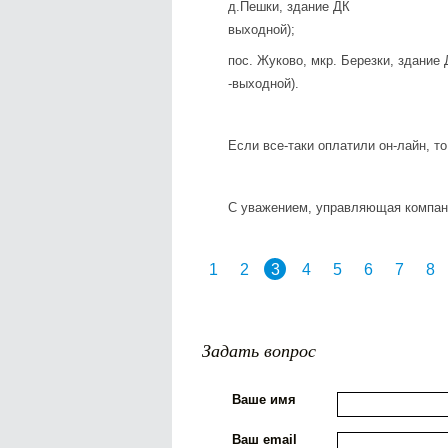
д.Пешки, здание ДК вторник
выходной);
пос. Жуково, мкр. Березки, 
-выходной).
Если все-таки оплатили он-лайн, т
С уважением, управляющая компан
1
2
3
4
5
6
7
8
Задать вопрос
Ваше имя
Ваш email