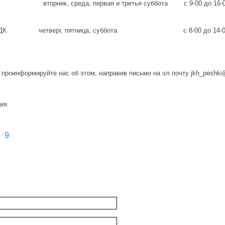
, среда, первая и третья суббота с 9-00 до 16-00 (пон
здание ДК четверг, пятница, суббота с 8-00 до 14-00 (по
о проинформируйте нас об этом, направив письмо на эл.почту jkh_peshki
ия.
9