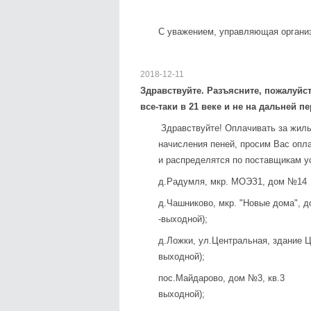
С уважением, управляющая органи
2018-12-11
Здравствуйте. Разъясните, пожалуйс
все-таки в 21 веке и не на дальней 
Здравствуйте! Оплачивать за жилье
начисления пеней, просим Вас опл
и распределятся по поставщикам ус
д.Радумля, мкр. МОЭЗ1, дом №1
д.Чашниково, мкр. "Новые дома", д
-выходной);
д.Ложки, ул.Центральная, здание 
выходной);
пос.Майдарово, дом №3, кв.3 
выходной);